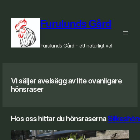
Hoppa
till
innehåll
Furulunds Gård
Furulunds Gård – ett naturligt val
Vi säljer avelsägg av lite ovanligare
hönsraser
Hos oss hittar du hönsraserna
Silkeshön