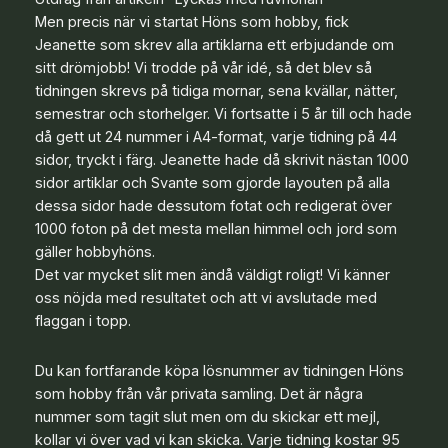
Men precis när vi startat Höns som hobby, fick
Jeanette som skrev alla artiklarna ett erbjudande om
sitt drömjobb! Vi trodde på vår idé, så det blev så
tidningen skrevs på tidiga mornar, sena kvällar, nätter,
semestrar och storhelger. Vi fortsatte i 5 år till och hade
då gett ut 24 nummer i A4-format, varje tidning på 44
sidor, tryckt i färg. Jeanette hade då skrivit nästan 1000
sidor artiklar och Svante som gjorde layouten på alla
dessa sidor hade dessutom fotat och redigerat över
1000 foton på det mesta mellan himmel och jord som
gäller hobbyhöns.
Det var mycket slit men ändå väldigt roligt! Vi känner
oss nöjda med resultatet och att vi avslutade med
flaggan i topp.
Du kan fortfarande köpa lösnummer av tidningen Höns
som hobby från vår privata samling. Det är några
nummer som tagit slut men om du skickar ett mejl,
kollar vi över vad vi kan skicka. Varje tidning kostar 95