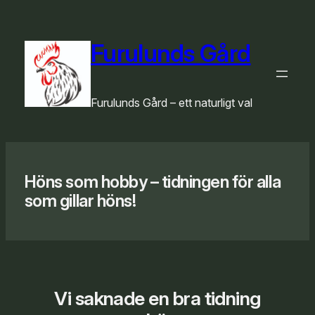
Hoppa
till
innehåll
Furulunds Gård
Furulunds Gård – ett naturligt val
Höns som hobby – tidningen för alla
som gillar höns!
Vi saknade en bra tidning