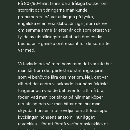
På 80-/90-talet fanns bara tråkiga böcker om
stordrift och tidningarna man kunde
prenumerera på var antingen på tyska,
engelska eller rena klubbtidningar, som skrev
om samma ämne år efter år och som oftast var
fyllda av utställningsresultat och ömsesidig
beundran – ganska ointressant för de som inte
var med.
Vi tävlade också med höns men det var inte hur
man får fram det perfekta utställningsdjuret
som vi behövde lära oss mer om. Nej, det var
allt det där andra vi saknade: hur höns faktiskt
fungerar och vad de behöver för att må bra,
foder, vad man bör tänka på när man köper
utrustning och var man hittar den, hur man
skyddar hönsen mot rovdjur, om att föda upp
kycklingar, hönsens anatomi, hur ägget
utvecklas – för att förstå varför maskinkläcket