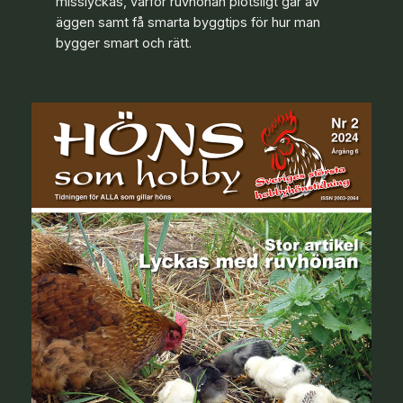
misslyckas, varför ruvhönan plötsligt går av
äggen samt få smarta byggtips för hur man
bygger smart och rätt.