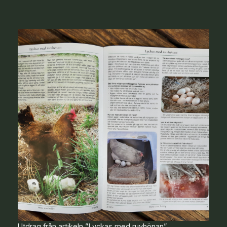
Utdrag från artikeln ”Lyckas med ruvhönan”